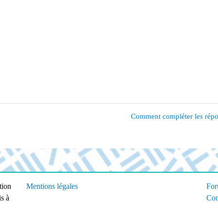
Comment compléter les répon
tion
Mentions légales
For
is à
Con