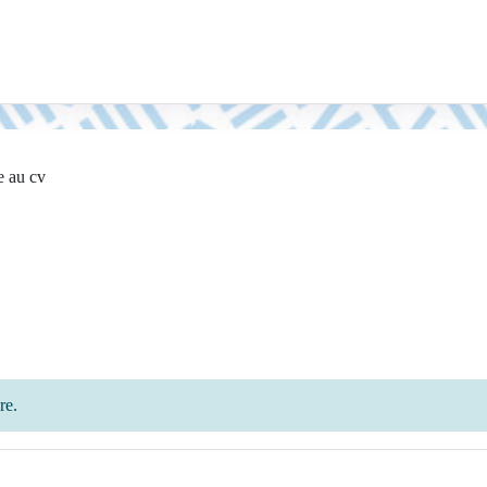
e au cv
re.