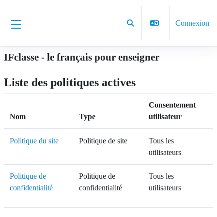
Passer au contenu principal
Connexion
Activer/désactiver la saisie d
Panneau latéral
IFclasse - le français pour enseigner
Liste des politiques actives
Consentement
Nom
Type
utilisateur
Politique du site
Politique de site
Tous les
utilisateurs
Politique de
Politique de
Tous les
confidentialité
confidentialité
utilisateurs